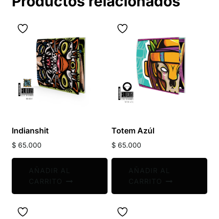
Productos relacionados
Indianshit
Totem Azúl
$
65.000
$
65.000
AÑADIR AL
AÑADIR AL
CARRITO
CARRITO