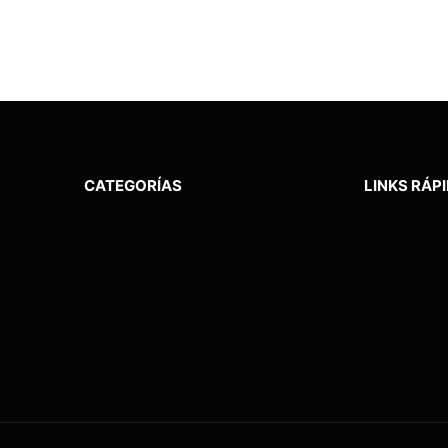
CATEGORÍAS
LINKS RÁP
Tienda
Nosotros
Billeteras
Contacto
Porta Pasaporte
Mi cuenta
Tarjeteros
Política de
Cartucheras
Términos y
Monederos