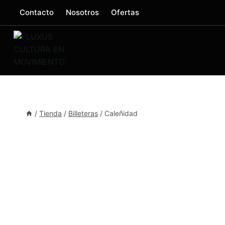
Saltar
Contacto
Nosotros
Ofertas
al
contenido
/
Tienda
/
Billeteras
/
Caleñidad