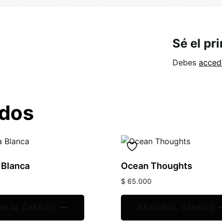
Sé el pr
Debes
acced
ados
 Blanca
Ocean Thoughts
$
65.000
IR AL CARRITO
AÑADIR AL CARRITO