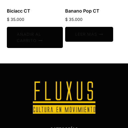
Biciacc CT
Banano Pop CT
$
35.000
$
35.000
AÑADIR AL
LEER MÁS
CARRITO