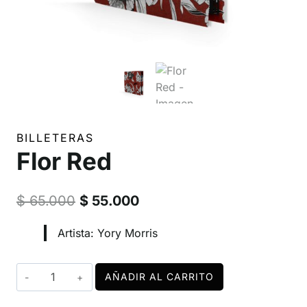
BILLETERAS
Flor Red
El
El
$
65.000
$
55.000
precio
precio
Artista: Yory Morris
original
actual
era:
es:
Flor
AÑADIR AL CARRITO
$ 65.000.
$ 55.000.
Red
cantidad