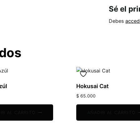
Sé el pr
Debes
acced
ados
zúl
Hokusai Cat
$
65.000
IR AL CARRITO
AÑADIR AL CARRITO