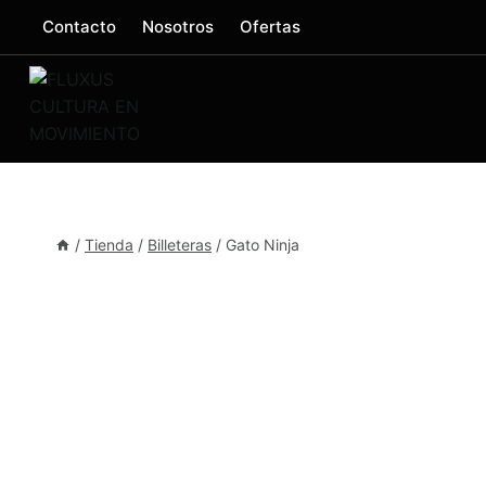
Saltar
Contacto
Nosotros
Ofertas
al
contenido
/
Tienda
/
Billeteras
/
Gato Ninja