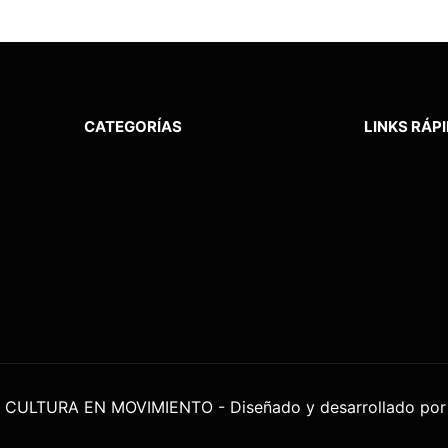
CATEGORÍAS
LINKS RÁP
Tienda
Nosotros
Billeteras
Contacto
Porta Pasaporte
Mi cuenta
Tarjeteros
Política de
Cartucheras
Términos y
Monederos
CULTURA EN MOVIMIENTO - Diseñado y desarrollado po