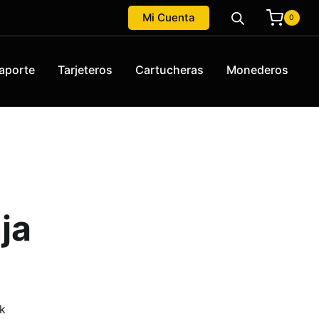
Mi Cuenta
0
aporte
Tarjeteros
Cartucheras
Monederos
ja
ak