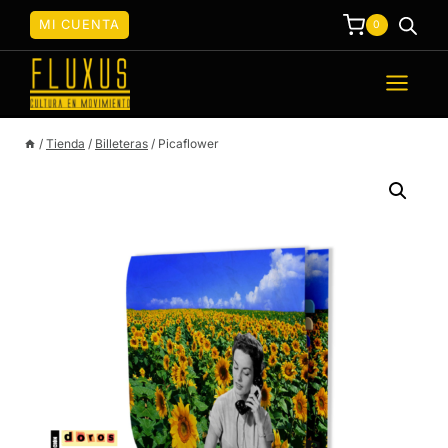
Saltar
MI CUENTA
0
al
contenido
/
Tienda
/
Billeteras
/
Picaflower