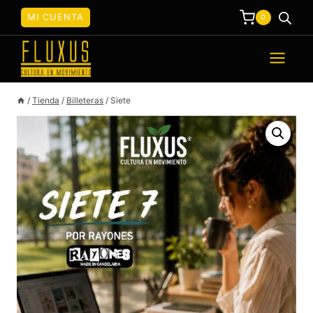
Saltar
MI CUENTA
0
al
contenido
/
Tienda
/
Billeteras
/
Siete