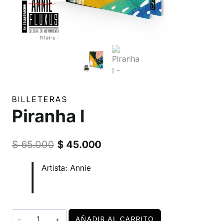
BILLETERAS
Piranha I
El
El
$
65.000
$
45.000
precio
precio
Artista: Annie
original
actual
era:
es:
$ 65.000.
$ 45.000.
Piranha
AÑADIR AL CARRITO